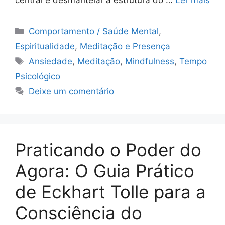
Categorias
Comportamento / Saúde Mental
,
Espiritualidade
,
Meditação e Presença
Tags
Ansiedade
,
Meditação
,
Mindfulness
,
Tempo
Psicológico
Deixe um comentário
Praticando o Poder do
Agora: O Guia Prático
de Eckhart Tolle para a
Consciência do