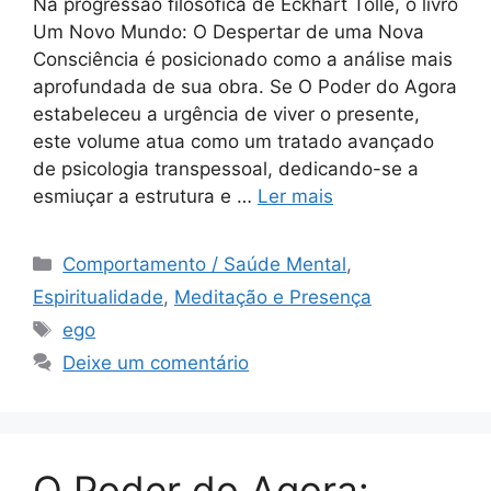
Na progressão filosófica de Eckhart Tolle, o livro
Um Novo Mundo: O Despertar de uma Nova
Consciência é posicionado como a análise mais
aprofundada de sua obra. Se O Poder do Agora
estabeleceu a urgência de viver o presente,
este volume atua como um tratado avançado
de psicologia transpessoal, dedicando-se a
esmiuçar a estrutura e …
Ler mais
Categorias
Comportamento / Saúde Mental
,
Espiritualidade
,
Meditação e Presença
Tags
ego
Deixe um comentário
O Poder do Agora: