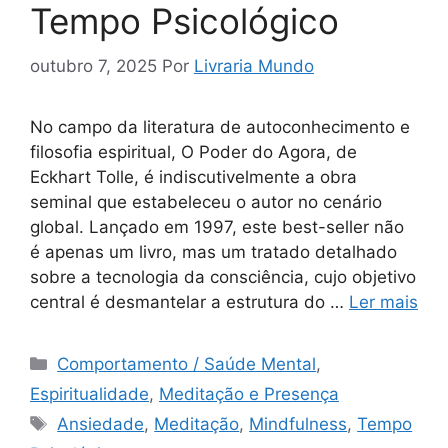
Tempo Psicológico
outubro 7, 2025
Por
Livraria Mundo
No campo da literatura de autoconhecimento e
filosofia espiritual, O Poder do Agora, de
Eckhart Tolle, é indiscutivelmente a obra
seminal que estabeleceu o autor no cenário
global. Lançado em 1997, este best-seller não
é apenas um livro, mas um tratado detalhado
sobre a tecnologia da consciência, cujo objetivo
central é desmantelar a estrutura do …
Ler mais
Categorias
Comportamento / Saúde Mental
,
Espiritualidade
,
Meditação e Presença
Tags
Ansiedade
,
Meditação
,
Mindfulness
,
Tempo