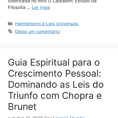
codificada no livro O Caibalion: Estudo da
Filosofia …
Ler mais
Categorias
Hermetismo e Leis Universais
Deixe um comentário
Guia Espiritual para o
Crescimento Pessoal:
Dominando as Leis do
Triunfo com Chopra e
Brunet