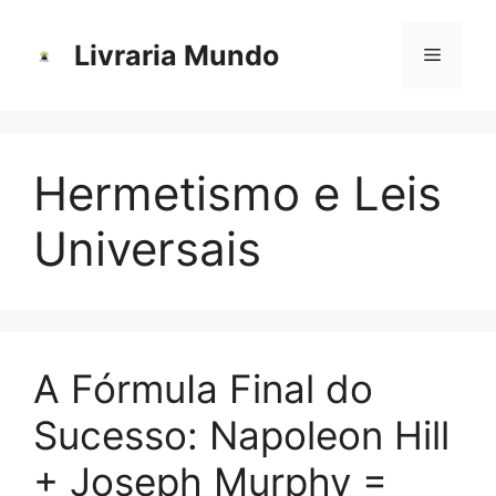
Pular
para
Livraria Mundo
Menu
o
conteúdo
Hermetismo e Leis
Universais
A FórmuIa Final do
Sucesso: Napoleon Hill
+ Joseph Murphy =