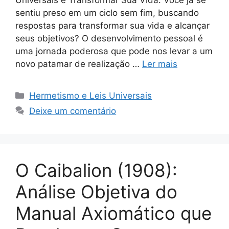
Universais e Transformar Sua Vida. Você já se
sentiu preso em um ciclo sem fim, buscando
respostas para transformar sua vida e alcançar
seus objetivos? O desenvolvimento pessoal é
uma jornada poderosa que pode nos levar a um
novo patamar de realização …
Ler mais
Categorias
Hermetismo e Leis Universais
Deixe um comentário
O Caibalion (1908):
Análise Objetiva do
Manual Axiomático que