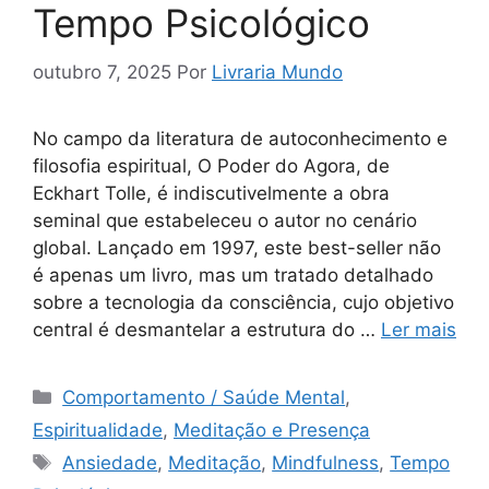
Tempo Psicológico
outubro 7, 2025
Por
Livraria Mundo
No campo da literatura de autoconhecimento e
filosofia espiritual, O Poder do Agora, de
Eckhart Tolle, é indiscutivelmente a obra
seminal que estabeleceu o autor no cenário
global. Lançado em 1997, este best-seller não
é apenas um livro, mas um tratado detalhado
sobre a tecnologia da consciência, cujo objetivo
central é desmantelar a estrutura do …
Ler mais
Categorias
Comportamento / Saúde Mental
,
Espiritualidade
,
Meditação e Presença
Tags
Ansiedade
,
Meditação
,
Mindfulness
,
Tempo