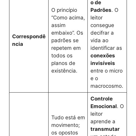
o de
O princípio
Padrões
. O
“Como acima,
leitor
assim
consegue
embaixo”. Os
decifrar a
Correspondê
padrões se
vida ao
ncia
repetem em
identificar as
todos os
conexões
planos de
invisíveis
existência.
entre o micro
e o
macrocosmo.
Controle
Emocional
. O
leitor
Tudo está em
aprende a
movimento;
transmutar
os opostos