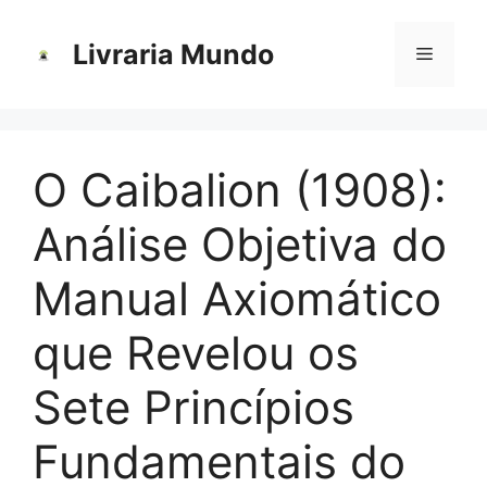
Pular
para
Livraria Mundo
Menu
o
conteúdo
O Caibalion (1908):
Análise Objetiva do
Manual Axiomático
que Revelou os
Sete Princípios
Fundamentais do