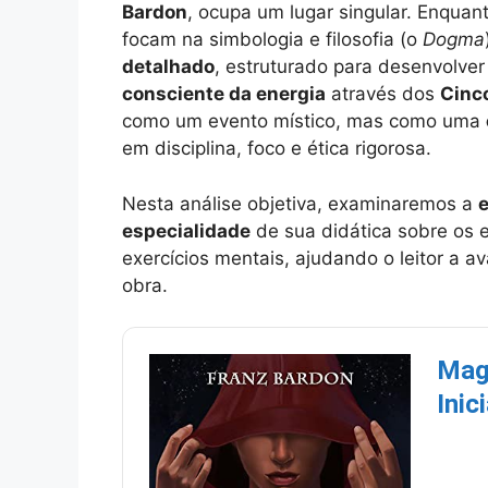
Bardon
, ocupa um lugar singular. Enqua
focam na simbologia e filosofia (o
Dogma
detalhado
, estruturado para desenvolve
consciente da energia
através dos
Cinc
como um evento místico, mas como uma
em disciplina, foco e ética rigorosa.
Nesta análise objetiva, examinaremos a
e
especialidade
de sua didática sobre os 
exercícios mentais, ajudando o leitor a a
obra.
Magi
Inic