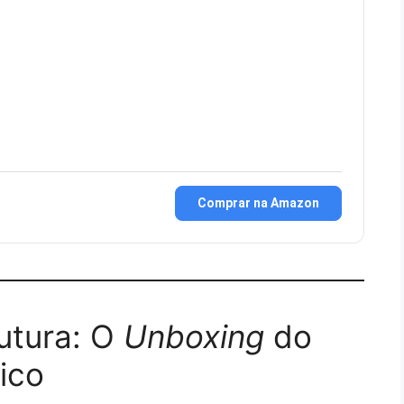
Comprar na Amazon
rutura: O
Unboxing
do
ico