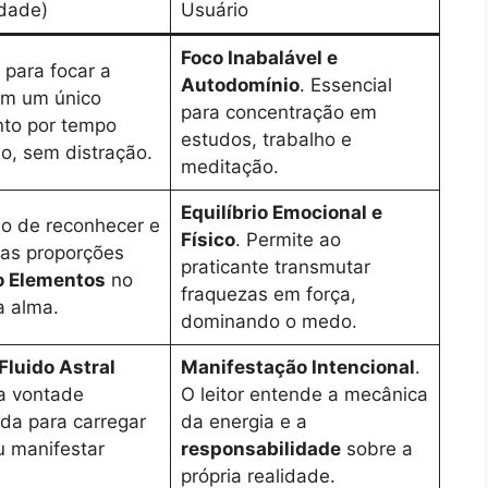
idade)
Usuário
Foco Inabalável e
 para focar a
Autodomínio
. Essencial
em um único
para concentração em
to por tempo
estudos, trabalho e
o, sem distração.
meditação.
Equilíbrio Emocional e
o de reconhecer e
Físico
. Permite ao
r as proporções
praticante transmutar
o Elementos
no
fraquezas em força,
a alma.
dominando o medo.
Fluido Astral
Manifestação Intencional
.
a vontade
O leitor entende a mecânica
da para carregar
da energia e a
u manifestar
responsabilidade
sobre a
própria realidade.