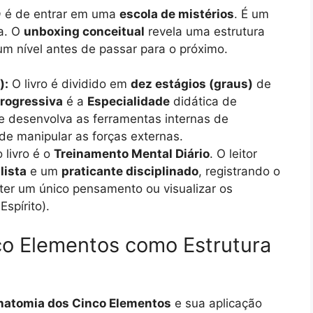
a
é de entrar em uma
escola de mistérios
. É um
da. O
unboxing conceitual
revela uma estrutura
um nível antes de passar para o próximo.
):
O livro é dividido em
dez estágios (graus)
de
progressiva
é a
Especialidade
didática de
e desenvolva as ferramentas internas de
de manipular as forças externas.
 livro é o
Treinamento Mental Diário
. O leitor
lista
e um
praticante disciplinado
, registrando o
er um único pensamento ou visualizar os
spírito).
co Elementos como Estrutura
natomia dos Cinco Elementos
e sua aplicação