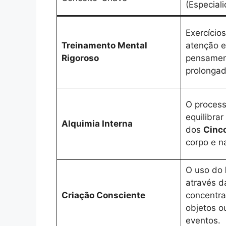
(Especial
Exercícios
Treinamento Mental
atenção 
Rigoroso
pensamen
prolongad
O process
equilibra
Alquimia Interna
dos
Cinc
corpo e n
O uso do
através d
Criação Consciente
concentra
objetos o
eventos.