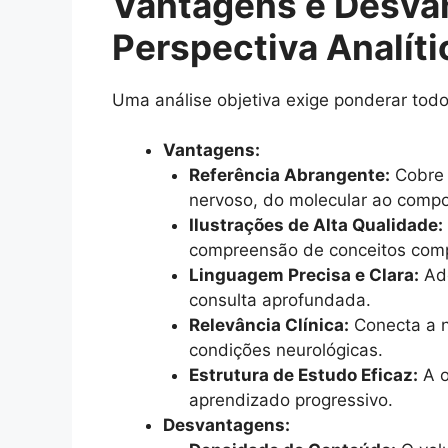
Vantagens e Desva
Perspectiva Analíti
Uma análise objetiva exige ponderar tod
Vantagens:
Referência Abrangente:
Cobre 
nervoso, do molecular ao compo
Ilustrações de Alta Qualidade:
compreensão de conceitos comp
Linguagem Precisa e Clara:
Ade
consulta aprofundada.
Relevância Clínica:
Conecta a n
condições neurológicas.
Estrutura de Estudo Eficaz:
A o
aprendizado progressivo.
Desvantagens: