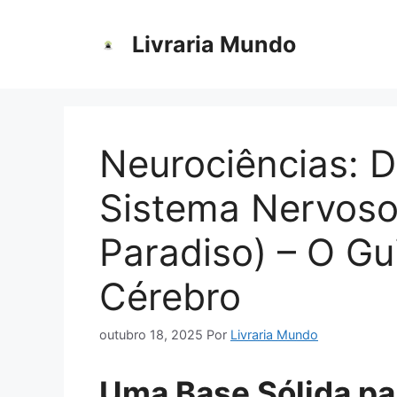
Pular
para
Livraria Mundo
o
conteúdo
Neurociências: 
Sistema Nervoso
Paradiso) – O Gu
Cérebro
outubro 18, 2025
Por
Livraria Mundo
Uma Base Sólida pa