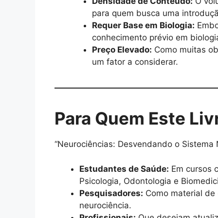
Densidade de Conteúdo:
O vol
para quem busca uma introdução 
Requer Base em Biologia:
Embor
conhecimento prévio em biologia 
Preço Elevado:
Como muitas obr
um fator a considerar.
Para Quem Este Liv
“Neurociências: Desvendando o Sistema N
Estudantes de Saúde:
Em cursos c
Psicologia, Odontologia e Biomedic
Pesquisadores:
Como material de 
neurociência.
Profissionais:
Que desejam atualiz