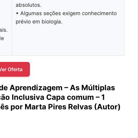
absolutos.
o
• Algumas seções exigem conhecimento
prévio em biologia.
is.
de
Ver Oferta
de Aprendizagem – As Múltiplas
ção Inclusiva Capa comum – 1
ês por Marta Pires Relvas (Autor)