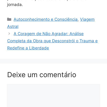
jornada.
Categorias
Autoconhecimento e Consciência
,
Viagem
Astral
A Coragem de Não Agradar: Análise
Completa da Obra que Desconstrói o Trauma e
Redefine a Liberdade
Deixe um comentário
Comentário