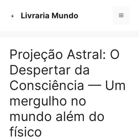
Pular
para
Livraria Mundo
Menu
o
conteúdo
Projeção Astral: O
Despertar da
Consciência — Um
mergulho no
mundo além do
físico