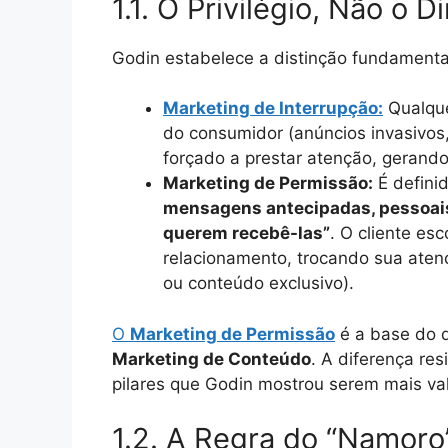
1.1. O Privilégio, Não o 
Godin estabelece a distinção fundamenta
Marketing de Interrupção:
Qualqu
do consumidor (anúncios invasivos
forçado a prestar atenção, gerando
Marketing de Permissão:
É defini
mensagens antecipadas, pessoais
querem recebê-las”
. O cliente es
relacionamento, trocando sua ate
ou conteúdo exclusivo).
O
Marketing de Permissão
é a base do 
Marketing de Conteúdo
. A diferença re
pilares que Godin mostrou serem mais va
1.2. A Regra do “Namoro