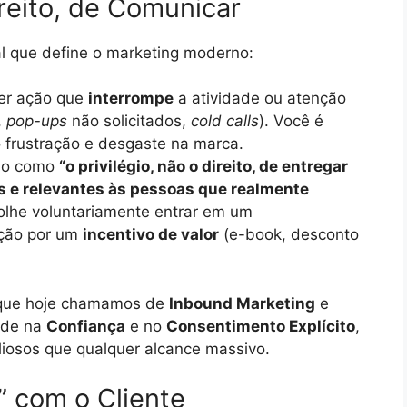
Direito, de Comunicar
l que define o marketing moderno:
er ação que
interrompe
a atividade ou atenção
,
pop-ups
não solicitados,
cold calls
). Você é
 frustração e desgaste na marca.
do como
“o privilégio, não o direito, de entregar
 e relevantes às pessoas que realmente
colhe voluntariamente entrar em um
nção por um
incentivo de valor
(e-book, desconto
que hoje chamamos de
Inbound Marketing
e
side na
Confiança
e no
Consentimento Explícito
,
liosos que qualquer alcance massivo.
” com o Cliente