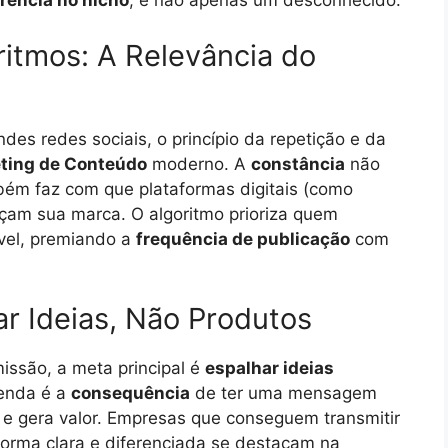
erência no nicho
, e não apenas um desconhecido.
ritmos: A Relevância do
ndes redes sociais, o princípio da repetição e da
ting de Conteúdo
moderno. A
constância
não
ém faz com que plataformas digitais (como
eçam sua marca. O algoritmo prioriza quem
ível, premiando a
frequência de publicação
com
ar Ideias, Não Produtos
issão, a meta principal é
espalhar ideias
venda é a
consequência
de ter uma mensagem
 e gera valor. Empresas que conseguem transmitir
forma clara e diferenciada se destacam na