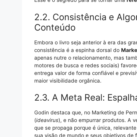
Esse é o segredo para se tornar uma
ref
2.2. Consistência e Algo
Conteúdo
Embora o livro seja anterior à era das gra
consistência é a espinha dorsal do
Marke
apenas nutre o relacionamento, mas tamb
motores de busca e redes sociais) favor
entrega valor de forma confiável e previs
maior visibilidade orgânica.
2.3. A Meta Real: Espalh
Godin destaca que, no Marketing de Perm
(
ideavirus
), e não empurrar produtos. A 
que se propaga porque é única, relevante
sua visão de mundo e seus objetivos de 