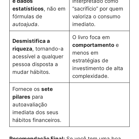
e dados
interpretado como
estatísticos
, não em
“sacrifício” por quem
fórmulas de
valoriza o consumo
autoajuda
.
imediato.
O livro foca em
Desmistifica a
comportamento
e
riqueza
, tornando-a
menos em
acessível a qualquer
estratégias de
pessoa disposta a
investimento de alta
mudar hábitos.
complexidade.
Fornece os
sete
pilares
para
autoavaliação
imediata dos seus
hábitos financeiros.
Recomendação Final:
Se você tem uma boa