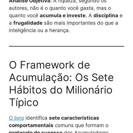
Análise Objetiva:
A riqueza, segundo os
autores, não é o quanto você
gasta
, mas o
quanto você
acumula e investe
. A
disciplina
e
a
frugalidade
são mais importantes do que a
inteligência ou a herança.
O Framework de
Acumulação: Os Sete
Hábitos do Milionário
Típico
O livro
identifica
sete características
comportamentais
comuns que formam o
protocolo de sucesso
dos Acumuladores