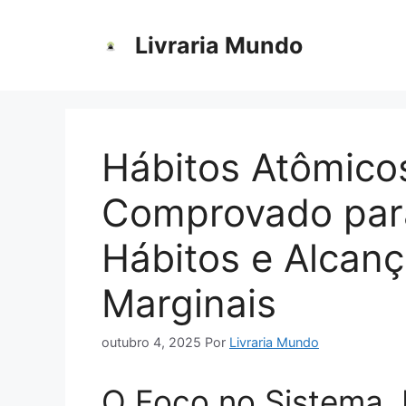
Pular
para
Livraria Mundo
o
conteúdo
Hábitos Atômico
Comprovado para
Hábitos e Alcan
Marginais
outubro 4, 2025
Por
Livraria Mundo
O Foco no Sistema,