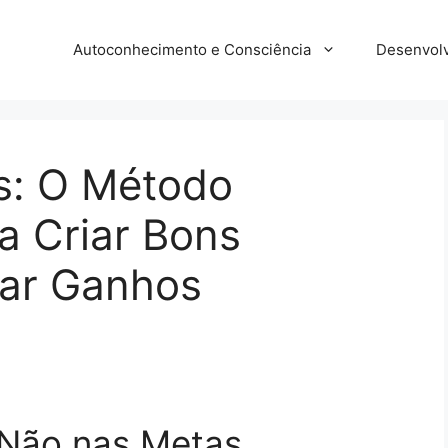
Autoconhecimento e Consciência
Desenvolv
s: O Método
 Criar Bons
çar Ganhos
 Não nas Metas