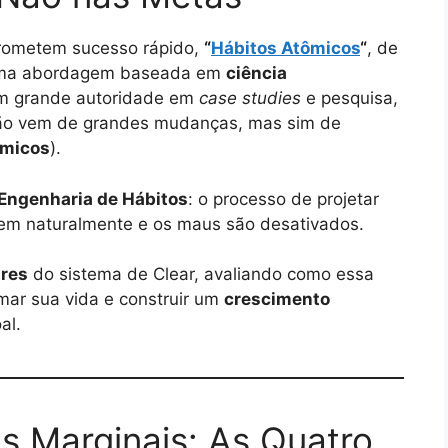
prometem sucesso rápido,
“
Hábitos Atômicos
“
, de
r uma abordagem baseada em
ciência
om grande autoridade em
case studies
e pesquisa,
não vem de grandes mudanças, mas sim de
ômicos
).
Engenharia de Hábitos
: o processo de projetar
em naturalmente e os maus são desativados.
ares
do sistema de Clear, avaliando como essa
rmar sua vida e construir um
crescimento
al.
s Marginais: As Quatro