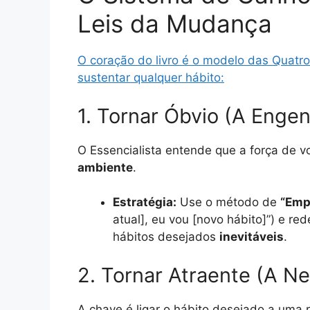
Leis da Mudança
O coração do livro é o modelo das Quatro 
sustentar qualquer hábito:
1. Tornar Óbvio (A Enge
O Essencialista entende que a força de vo
ambiente
.
Estratégia:
Use o método de
“Emp
atual], eu vou [novo hábito]”) e r
hábitos desejados
inevitáveis
.
2. Tornar Atraente (A N
A chave é ligar o hábito desejado a uma