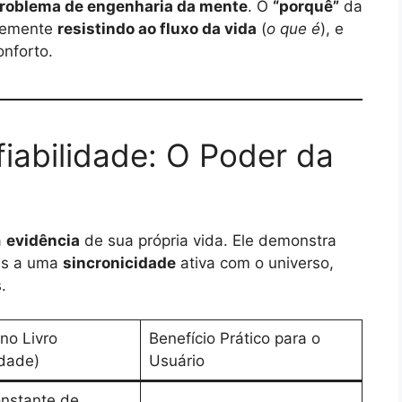
roblema de engenharia da mente
. O
“porquê”
da
ntemente
resistindo ao fluxo da vida
(
o que é
), e
onforto.
fiabilidade: O Poder da
a
evidência
de sua própria vida. Ele demonstra
mas a uma
sincronicidade
ativa com o universo,
.
no Livro
Benefício Prático para o
idade)
Usuário
onstante de