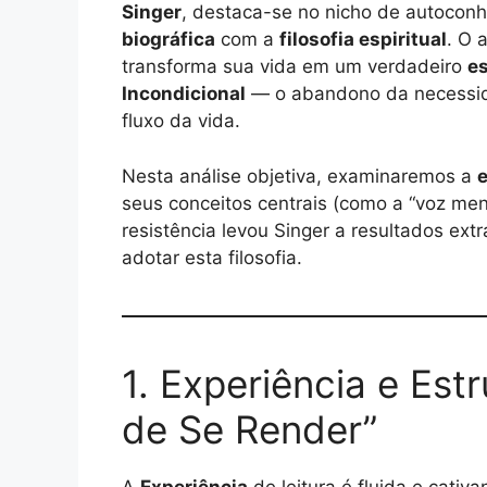
Singer
, destaca-se no nicho de autoconh
biográfica
com a
filosofia espiritual
. O 
transforma sua vida em um verdadeiro
es
Incondicional
— o abandono da necessida
fluxo da vida.
Nesta análise objetiva, examinaremos a
e
seus conceitos centrais (como a “voz men
resistência levou Singer a resultados extr
adotar esta filosofia.
1. Experiência e Est
de Se Render”
A
Experiência
de leitura é fluida e cati