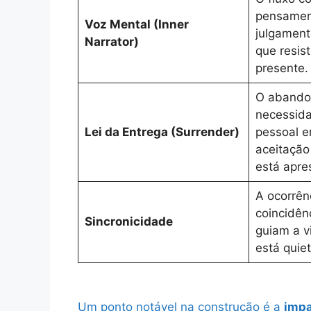
pensamen
Voz Mental (Inner
julgament
Narrator)
que resis
presente.
O abando
necessida
Lei da Entrega (Surrender)
pessoal e
aceitação
está apre
A ocorrên
coincidên
Sincronicidade
guiam a v
está quiet
Um ponto notável na construção é a
impa