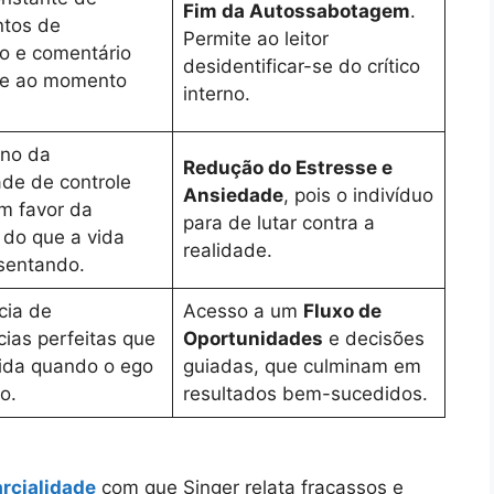
Fim da Autossabotagem
.
tos de
Permite ao leitor
o e comentário
desidentificar-se do crítico
te ao momento
interno.
no da
Redução do Estresse e
de de controle
Ansiedade
, pois o indivíduo
m favor da
para de lutar contra a
 do que a vida
realidade.
sentando.
cia de
Acesso a um
Fluxo de
cias perfeitas que
Oportunidades
e decisões
ida quando o ego
guiadas, que culminam em
o.
resultados bem-sucedidos.
rcialidade
com que Singer relata fracassos e