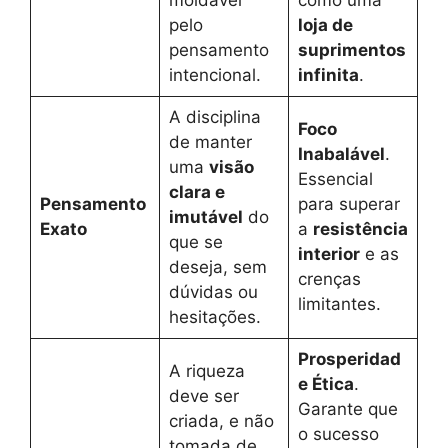
pelo
loja de
pensamento
suprimentos
intencional.
infinita
.
A disciplina
Foco
de manter
Inabalável
.
uma
visão
Essencial
clara e
Pensamento
para superar
imutável
do
Exato
a
resistência
que se
interior
e as
deseja, sem
crenças
dúvidas ou
limitantes.
hesitações.
Prosperidad
A riqueza
e Ética
.
deve ser
Garante que
criada, e não
o sucesso
tomada de