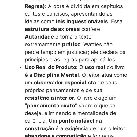
Regras):
A obra é dividida em capítulos
curtos e concisos, apresentando as
ideias como
leis inquestionáveis
. Essa
estrutura de axiomas
confere
Autoridade
e torna o texto
extremamente
prático
. Wattles não
perde tempo em justificar; ele declara os
princípios e as regras para aplicá-los.
Uso Real do Produto:
O
uso real
do livro
é a
Disciplina Mental
. O leitor atua como
um
observador especialista
de seus
próprios pensamentos e de sua
resistência interior
. O livro exige um
“pensamento exato”
sobre o que se
deseja, eliminando a mentalidade de
carência. Um
ponto notável na
construção
é a exigência de que o leitor
abandone a competição
e foque na