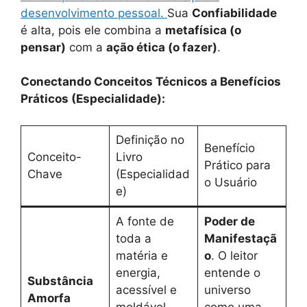
desenvolvimento pessoal.
Sua
Confiabilidade
é alta, pois ele combina a
metafísica (o
pensar)
com a
ação ética (o fazer)
.
Conectando Conceitos Técnicos a Benefícios
Práticos (Especialidade):
Definição no
Benefício
Conceito-
Livro
Prático para
Chave
(Especialidad
o Usuário
e)
A fonte de
Poder de
toda a
Manifestaçã
matéria e
o
. O leitor
energia,
entende o
Substância
acessível e
universo
Amorfa
moldável
como uma