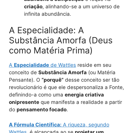
criação
, alinhando-se a um universo de
infinita abundância.
A Especialidade: A
Substância Amorfa (Deus
como Matéria Prima)
A
Especialidade
de Wattles
reside em seu
conceito de
Substância Amorfa
(ou Matéria
Pensante). O
“porquê”
desse conceito ser tão
revolucionário é que ele despersonaliza a Fonte,
definindo-a como uma
energia criativa
onipresente
que manifesta a realidade a partir
do
pensamento focado
.
A Fórmula Científica:
A riqueza, segundo
Wattles
, é alcançada ao se
projetar um